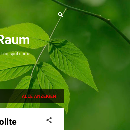
rRaum
nd.blogspot.com/
ALLE ANZEIGEN
llte