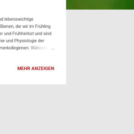
nd lebenswichtige
Bienen, die wir im Frühling
 und Frühherbst und sind
ie und Physiologie der
mmerkolleginnen. Während
hrere Monate überstehen.
Winterbienen speichern mehr
MEHR ANZEIGEN
 den Bienen die notwendige
ar ist. ● Die Rolle der
st es, den Bienenstock