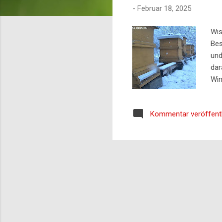
-
Februar 18, 2025
Wis
Bes
und
dar
Win
Som
Die
Kommentar veröffent
Fet
Ene
Win
war