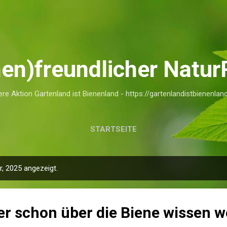
Direkt zum Hauptbereich
nen)freundlicher Natu
re Aktion Gartenland ist Bienenland - https://gartenlandistbienenla
STARTSEITE
, 2025 angezeigt.
r schon über die Biene wissen wo