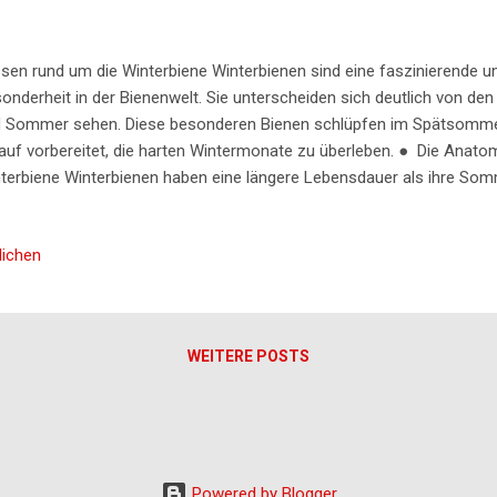
sen rund um die Winterbiene Winterbienen sind eine faszinierende u
onderheit in der Bienenwelt. Sie unterscheiden sich deutlich von den 
 Sommer sehen. Diese besonderen Bienen schlüpfen im Spätsommer
auf vorbereitet, die harten Wintermonate zu überleben. ● Die Anatom
terbiene Winterbienen haben eine längere Lebensdauer als ihre So
merbienen nur etwa sechs Wochen leben, können Winterbienen me
se Langlebigkeit ist auf ihre spezielle Physiologie zurückzuführen. 
lichen
treserven in ihrem Körper. Diese Reserven sind entscheidend, da sie
rgie liefern, um den Winter zu überstehen, wenn keine Nahrung verfügb
terbienen im Bienenstock Eine der Hauptaufgaben der Winterbienen i
mzuhalten. Sie bilden eine dichte Traube um die Königin u...
WEITERE POSTS
Powered by Blogger