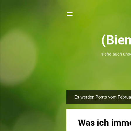
(Bie
siehe auch unse
Es werden Posts vom Februar
P
o
s
Was ich imme
t
s